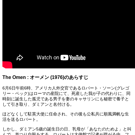
The Omen : オーメン (1976)のあらすじ
6月6日午前6時、アメリカ人外交官であるロバート・ソーン(グレゴ
リー・ペック)はローマの産院にて、死産した我が子の代わりに、同
時刻に誕生した孤児である男子を妻のキャサリンにも秘密で養子と
して引き取り、ダミアンと名付ける。
ほどなくして駐英大使に任命され、その後も公私共に順風満帆な生
活を送るロバート。
しかし、ダミアン5歳の誕生日の日、乳母が「あなたのためよ」と叫
んで、首つり自殺をする。ロバートは大使館で記者が群がる中、フ