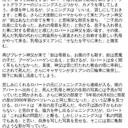
ォトグラファーのジェニングスとぶつかり、カメラを壊してしま
う。弁償を申し出るが、ジェニングスは「いいえ、貸しにしておき
ます」と断る。さらに大使館にローマからやって来たブレナン神父
が「奴はあなたの全てを奪う」と意味深な助言を放ち、「ご子息の
出産に立ち会った。あれの母親を見た」と告げる。息子を入れ替え
た事に対する脅迫だと感じたロバートは神父を追い返す。その後、
死んだ乳母の代わりに斡旋所から派遣されたと自称する新しい乳母
がやって来る。乳母はダミアンに「そなたを守りに来た」と微笑
む。
再びブレナン神父が来て「奴は母親も、お腹の子も殺す。奴は悪魔
の子だ。ブーゲンハーゲンに会え」と告げるが、ロバートは全く聞
く耳ももたなかった。直後、神父は雷に打たれた教会の塔に串刺し
にされて死んだ。さらにキャサリンがダミアンの三輪車に衝突し、
階下に転落し流産してしまう。
悲しみにくれるロバートの元にジェニングスから連絡が入る。彼の
アパートへ出向くと、死んだ乳母と神父の生前の写真には予兆が写
っていたと聞かされる。さらに神父の部屋で「5年前の6月6日に彗星
の形が2000年前のベツレヘムと同じ形になった」という記事を見つ
ける。ロバートは「本当の息子は死んだ。今の子は誰の子かもわか
らない」と告白する。協力を申し出るジェニングスだが、ロバート
は「これは私の問題だ」と断る。しかしジェニングスは「私の問題
でもある」と言い、自身を写した写真を見せる。そこには首に亀裂
のような影が写っていた。