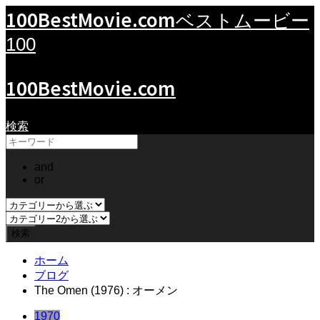
100BestMovie.com
ベストムービー
100
100BestMovie.com
検索
and
or
ホーム
ブログ
The Omen (1976) : オーメン
1970