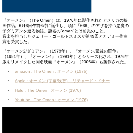
『オーメン』（The Omen）は、1976年に製作されたアメリカの映
画作品。6月6日午前6時に誕生し、頭に「666」のアザを持つ悪魔の
子ダミアンを巡る物語。題名の“omen”とは前兆のこと。
音楽を担当したジェリー・ゴールドスミスが第49回アカデミー作曲
賞を受賞した。
『オーメン2/ダミアン』（1978年）、『オーメン/最後の闘争』
（1981年）、『オーメン4』（1991年）とシリーズ化され、1976年
版をリメイクした同名映画『オーメン』（2006年）も製作された。
・
amazon : The Omen : オーメン (1976)
・
Apple : オーメン (字幕/吹替) – リチャード・ドナー
・
Hulu : The Omen : オーメン (1976)
・
Youtube : The Omen : オーメン (1976)