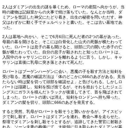
2人はダミアンの出生の謎を暴くため、ローマの産院へ向かうが、当
時の建物は記録室からの火事で焼け落ちていた。なんとか当時、ダ
ミアンを世話した神父にたどり着き、出生の秘密を問いただす。神
父はわずかに動く手でチェルベットと書いた。そこは古い墓地であ
った。
2人は墓地へ向かい、そこで6月6日に死んだ者の2つの墓があった。
母親の墓を開けると、そこには白骨化した山犬の死骸が横たわって
いた。ロバートは息子の墓も開けると、頭部に穴の開いた赤子の亡
骸が横たわっていた。自分の息子が殺されたと知ったロバートは、
入院中のキャサリンにロンドンを離れるように言う。しかし、キャ
サリンは直後に乳母に突き落とされて死んだ。
ロバートはブーゲンハーゲンに会い、悪魔の子を殺す方法と短剣を
受け取る。悪魔の確認方法は「体のどこかに666のあざがある。見当
たらない時は髪を切って頭部を確認せよ」と告げられる。しかしロ
バートは躊躇し、短剣を投げ捨てるが、それを拾おうとしたジェニ
ングスにガラスを積んだトラックが後退してきて、首を飛ばされて
しまった。ロバートの迷いは消え、短剣をロンドンへ持ち帰った。
ダミアンの髪を切り、頭部に666のあざを発見する。
すると突然、乳母がロバートを殺そうと襲いかかるが、アイスピッ
クで刺し殺す。ロバートはダミアンを連れ、教会へ車を走らせた。
祭壇でダミアンを刺し殺そうとするが、追跡してきた警官に射殺さ
れる。ソーン夫妻の葬儀にて、大統領に引き取られたダミアンが墓