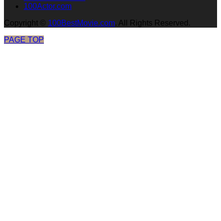
100Actor.com
Copyright
©
100BestMovie.com
. All Rights Reserved.
PAGE TOP