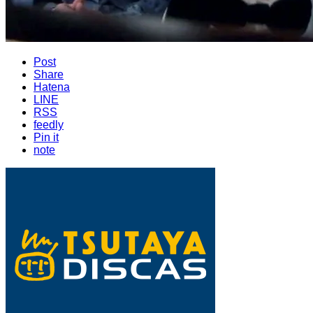
Post
Share
Hatena
LINE
RSS
feedly
Pin it
note