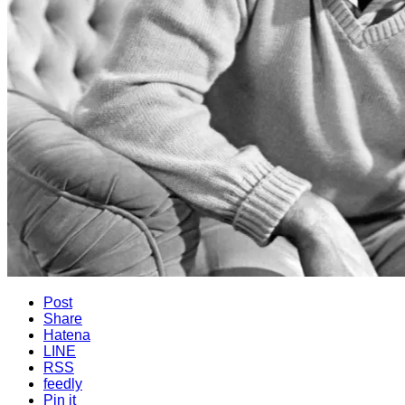
Post
Share
Hatena
LINE
RSS
feedly
Pin it