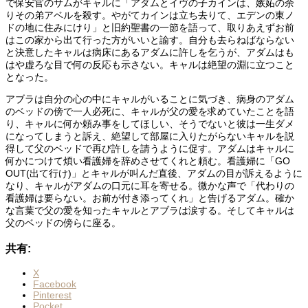
で保安官のサムがキャルに「アダムとイヴの子カインは、嫉妬の余
りその弟アベルを殺す。やがてカインは立ち去りて、エデンの東ノ
ドの地に住みにけり」と旧約聖書の一節を語って、取りあえずお前
はこの家から出て行った方がいいと諭す。自分も去らねばならない
と決意したキャルは病床にあるアダムに許しを乞うが、アダムはも
はや虚ろな目で何の反応も示さない。キャルは絶望の淵に立つこと
となった。
アブラは自分の心の中にキャルがいることに気づき、病身のアダム
のベッドの傍で一人必死に、キャルが父の愛を求めていたことを語
り、キャルに何か頼み事をしてほしい、そうでないと彼は一生ダメ
になってしまうと訴え、絶望して部屋に入りたがらないキャルを説
得して父のベッドで再び許しを請うように促す。アダムはキャルに
何かにつけて煩い看護婦を辞めさせてくれと頼む。看護婦に「GO
OUT(出て行け)」とキャルが叫んだ直後、アダムの目が訴えるように
なり、キャルがアダムの口元に耳を寄せる。微かな声で「代わりの
看護婦は要らない。お前が付き添ってくれ」と告げるアダム。確か
な言葉で父の愛を知ったキャルとアブラは涙する。そしてキャルは
父のベッドの傍らに座る。
共有:
X
Facebook
Pinterest
Pocket