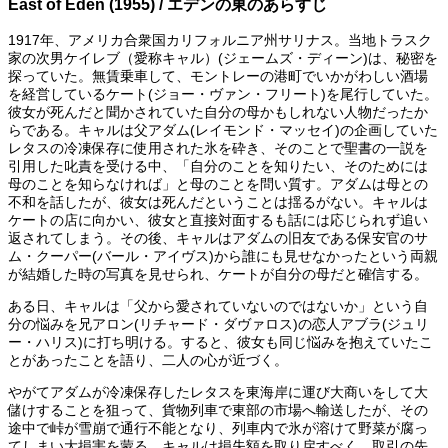
East of Eden (1955) / エデンの東のあらすじ
1917年、アメリカ合衆国カリフォルニア州サリナス。当地トラスク
家の次男ケイレブ（愛称キャル）(ジェームズ・ディーン)は、秘密を
探っていた。無賃乗車して、モントレーの港町でいかがわしい酒場
を経営しているケート(ジョー・ヴァン・フリート)を尾行していた。
彼女が死んだと聞かされていた自分の母かもしれない人物だったか
らである。キャルは父アダム(レイモンド・マッセイ)の企画していた
レタスの冷凍保存に使用された氷を砕き、そのことで聖書の一説を
引用した叱責を受ける中、「自分のことを知りたい、そのためには
母のことを知らなければ」と母のことを問い質す。アダムは母との
不和を話したが、彼女は死んだということは揺るがない。キャルは
ケートの店に向かい、彼女と直接対面するも話には応じられず追い
返されてしまう。その後、キャルはアダムの旧友である保安官のサ
ム・クーパー(バール・アイヴス)から誰にも見せなかったという両親
が結婚した時の写真を見せられ、ケートが自分の母だと確信する。
ある日、キャルは「父から愛されていないのではないか」という自
分の悩みを兄アロン(リチャード・ダヴァロス)の恋人アブラ(ジュリ
ー・ハリス)に打ち明ける。すると、彼女も同じ悩みを抱えていたこ
とがあったことを語り、二人の心が近づく。
やがてアダムが冷凍保存したレタスを東海岸に運び大商いをして大
儲けすることを狙って、貨物列車で東部の市場へ輸送したが、その
途中で峠が雪崩で通行不能となり、列車内で氷が溶けて野菜が腐っ
てしまい大損害を蒙る。キャルは損失額を取り戻すべく、取引の先