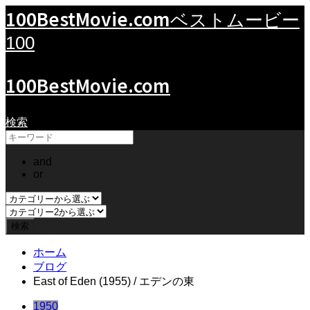
100BestMovie.com
ベストムービー
100
100BestMovie.com
検索
and
or
ホーム
ブログ
East of Eden (1955) / エデンの東
1950