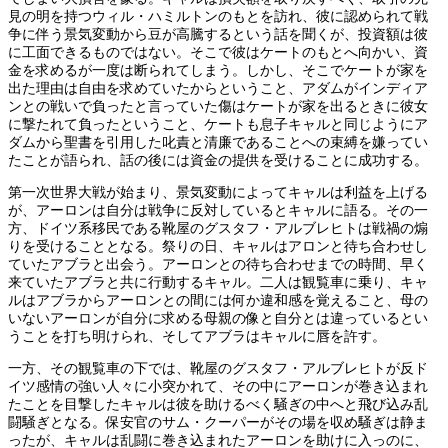
見の明を持つウィル・ハミルトンのもとを訪れ、彼に認められて戦
争に伴う景気変動から豆が高騰するという話を聞くが、投資額は彼
に工面できるものではない。そこで彼はケートのもとへ向かい、資
金を求めるが一度は断られてしまう。しかし、そこでケートが家を
出た理由は自由を求めていたからということ、アダムがインディア
ンとの戦いで負ったと言っていた傷はケートが家を出るときに彼女
に撃たれて負ったということ、ケートも息子キャルと同じようにア
ダムから聖書を引用した叱責と清廉であることへの束縛を嫌ってい
たことが語られ、話の後には資金の提供を受けることに成功する。
第一次世界大戦が始まり、景気変動によってキャルは利益を上げる
が、アーロンは自分は戦争に反対しているとキャルに語る。その一
方、ドイツ系移民である靴屋のグスタフ・アルブレヒトは戦禍の煽
りを受けることとなる。祭りの日、キャルはアロンと待ち合わせし
ていたアブラと出会う。アーロンとの待ち合わせまでの時間、早く
来ていたアブラと共に行動するキャル。二人は観覧車に乗り、キャ
ルはアブラからアーロンとの間には何か違和感を覚えること、母の
いないアーロンが自分に求める母親の像と自分とは違っているとい
うことを打ち明けられ、そしてアブラはキャルに唇を許す。
一方、その観覧車の下では、靴屋のグスタフ・アルブレヒトが反ド
イツ感情の強い人々に小突かれて、その中にアーロンが巻き込まれ
たことを目撃したキャルは彼を助けるべく騒ぎの中へと飛び込み乱
闘騒ぎとなる。保安官のサム・クーパーがその場を収め騒ぎは静ま
ったが、キャルは乱闘に巻き込まれたアーロンを助けに入っのに、