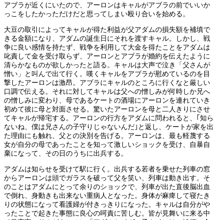
アブラが近くにいたので、アーロンはキャルがアブラの前でいいか
っこをしたかっただけだと思ってしまい殴り合いを始める。
大豆の取引によってキャルが得た利益が父アダムの損失額を補填で
きる金額になり、アダムの誕生日にそれを渡すキャル。しかし、戦
争に良い感情を持たず、戦争を利用して大金を得たことをアダムは
叱責して金を受け取らず、アーロンとアブラが婚約を伝えたように
清らかなものが欲しかったと語る。キャルは大声で泣き「父さんが
憎い」と叫んで出て行く。嘆くキャルをアブラが慰めているのを目
撃したアーロンは激昂。アブラにキャルのところに行くなと厳しい
口調で伝える。それに対してキャルは父への憎しみが何時しか兄へ
の憎しみに変わり、母であるケートの酒場にアーロンを連れていき
初めて彼に母と対面させる。驚いたアーロンを母と二人きりにさせ
てキャルが帰宅する。アーロンの行方をアダムに問われると、｢知ら
ないね、僕は兄さんの子守りじゃないんだ｣と返し、ケートが家を出
た理由にも触れ、父との決別を告げる。アーロンは、最も軽蔑する
女が自分の母であったことを知って激しいショックを受け、自暴自
棄になって、その日のうちに出兵する。
アダムは知らせを受けて駅に行く。出兵する若者を乗せた列車の窓
からアーロンは頭でガラスを破って父を笑い、列車は動き出す。そ
のことはアダムにとって余りのショックで、列車が出た直後脳出血
で倒れ、身動きも出来ない重病人となった。身体が麻痺して寝たき
りの状態になって看護婦が付きっきりになった。キャルは自分がや
ったことで起きた事態に良心の呵責に苦しむ。皆が見舞いに来る中