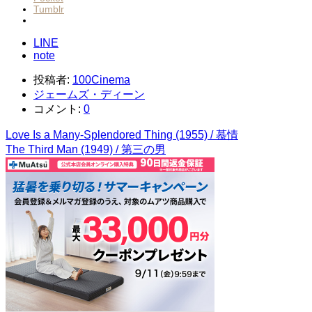
Tumblr
LINE
note
投稿者:
100Cinema
ジェームズ・ディーン
コメント:
0
Love Is a Many-Splendored Thing (1955) / 慕情
The Third Man (1949) / 第三の男