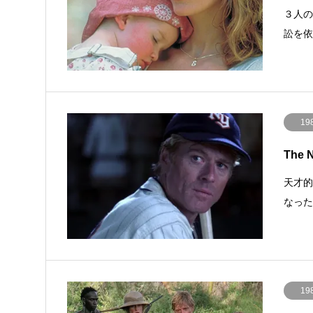
３人
訟を
19
The 
天才的
なっ
19