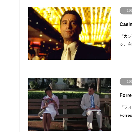
19
Casi
『カジ
シ、
19
For
『フォ
For