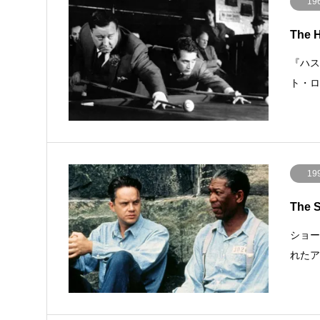
19
The 
『ハス
ト・
19
The 
ショーシ
れた