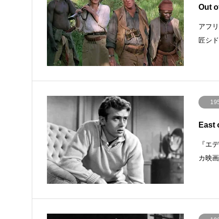
Out 
アフ
匠シ
19
East
『エデ
カ映