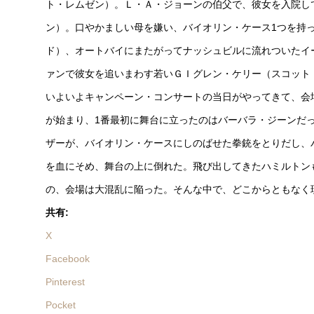
ト・レムゼン）。Ｌ・Ａ・ジョーンの伯父で、彼女を入院し
ン）。口やかましい母を嫌い、バイオリン・ケース1つを持
ド）、オートバイにまたがってナッシュビルに流れついたイ
ァンで彼女を追いまわす若いＧＩグレン・ケリー（スコット
いよいよキャンペーン・コンサートの当日がやってきて、会
が始まり、1番最初に舞台に立ったのはバーバラ・ジーンだ
ザーが、バイオリン・ケースにしのばせた拳銃をとりだし、
を血にそめ、舞台の上に倒れた。飛び出してきたハミルトン
の、会場は大混乱に陥った。そんな中で、どこからともなく
共有:
X
Facebook
Pinterest
Pocket