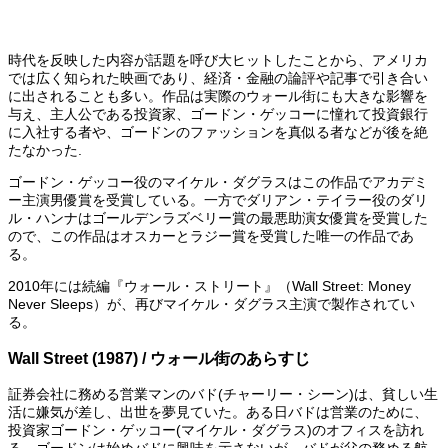
時代を反映した内容が話題を呼び大ヒットしたことから、アメリカ
では広く知られた映画であり、経済・金融の論評や記事で引き合い
に出されることも多い。作品は実際のウォール街にも大きな影響を
与え、主人公である投資家、ゴードン・ゲッコーに憧れて投資銀行
に入社する者や、ゴードンのファッションを真似る者などが後を絶
たなかった.
ゴードン・ゲッコー役のマイケル・ダグラスはこの作品でアカデミ
ー主演男優賞を受賞している。一方でダリアン・テイラー役のダリ
ル・ハンナはゴールデンラズベリー賞の最悪助演女優賞を受賞した
ので、この作品はオスカーとラジー賞を受賞した唯一の作品であ
る。
2010年には続編『ウォール・ストリート』（Wall Street: Money
Never Sleeps）が、再びマイケル・ダグラス主演で製作されてい
る。
Wall Street (1987) / ウォール街のあらすじ
証券会社に務める営業マンのバド(チャーリー・シーン)は、貧しい生
活に嫌気が差し、出世を夢見ていた。ある日バドは営業のために、
投資家ゴードン・ゲッコー(マイケル・ダグラス)のオフィスを訪れ