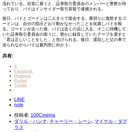
流れている。自室に着くと、証券取引委員会のメンバーと警察が待
っており、バドはインサイダー取引容疑で逮捕される。
後日、バドとゴードンは二人きりで面会する。裏切りに激怒するゴ
ードンは、自分の指示どおり動かなかったことを叱責しバドを殴
る。ゴードンが去った後、バドは近くの店に入る。そこに待機して
いた証券取引委員会の面々に、密かに録音していたテープを渡すと
「君は正しいことをした」と告げられる。後日、退院した父の車で
送られながらバドは裁判所に向かう。
共有:
X
Facebook
Pinterest
Pocket
Tumblr
LINE
note
投稿者:
100Cinema
ダリル・ハンナ
,
チャーリー・シーン
,
マイケル・ダグ
ラス