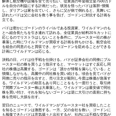
解体し航空機や設備を全て売り払い、従業員の年金積立金7500万ド
ルを自分の利益にする計画だった。状況を悟ったバドは落胆･憤慨
し、ダリアンは家を出ていく。さらに父が病で倒れると、見舞いに
訪れたバドは父に会社を救う事を告げ、ゴードンに対抗する計画を
立てる。
バドは密かにゴードンのライバルである投資家、ワイルドマンのも
とへ組合長たちを引き連れて訪れる。全従業員が給料20％カットに
応じるのでリストラはしないことを条件に、ブルースター社の株が
暴落した時にワイルドマンが買収する計画を持ちかける。航空会社
を組合の同意のもと買収でき、かつゴードンを貶めることができる
計画にワイルドマンは応じる。
決戦の日、バドは仕手戦を仕掛ける。バドが証券会社の同僚にブル
ースター社の株を買うよう指示すると、マーケットはすぐ反応し同
社の株価は高騰する。ゴードンは「誰かが情報を漏らしている」と
憤慨しながらも、高騰中の同社株を買い続ける。頃合を見てバドが
同僚に売りの指示を出すと、売り注文が殺到し今度は株価が急落す
る。ワイルドマンの助言もあり同じことをもう一度行うと、取引終
了間際ブルースター株は大暴落した。ワイルドマンは最安値で同社
株を買い付け、それを知らないゴードンは逆に大引けの直前に持ち
株を売却し大損を出す。
翌日のニュースで、ワイルドマンがブルースター社を買収したこと
を知るとゴードンは激怒する。一方、父の会社を救い、ゴードンに
も報復できたバドは意気揚々と出社するが、社内には不穏な空気が