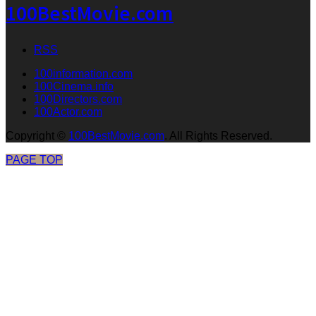
100BestMovie.com
RSS
100information.com
100Cinema.info
100Directors.com
100Actor.com
Copyright
©
100BestMovie.com
. All Rights Reserved.
PAGE TOP