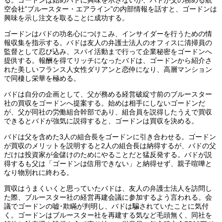
る。ゴードンは始めバドに興味を示さないが、バドが父の務める航
空会社”ブルースター・エアライン”の内部情報を話すと、ゴードンは
興味を示し注文を取ることに成功する。
ゴードンはバドの功名心につけこみ、インサイダーを行うための情
報収集を指示する。バドは友人の弁護士法人のオフィスに清掃員の
監督として忍び込み、スパイ活動まで行って企業秘密をゴードンへ
提供する。報酬を得てリッチになったバドは、ゴードンから紹介さ
れた美しいフランス人女性ダリアンと恋仲になり、高層マンション
で同棲し栄華を極める。
バドは自分の企画として、父が務める経営破綻寸前のブルースター
社の買収をゴードンへ提案する。始めは相手にしないゴードンだ
が、父が同社の労働組合幹部であり、組合員を説得したうえで買収
できるとバドが強気に説得すると、ゴードンは買収を決める。
バドは父を含めた3人の組合長をゴードンに引き合わせる。ゴードン
が買収のメリットを説明すると2人の組合長は納得するが、バドの父
だけは投資家が金儲けのためにやることだと猛反発する。バドが説
得するも父は「ゴードンは信用できない」と納得せず、親子喧嘩と
なり物別れに終わる。
買収はうまくいくと思っていたバドは、友人の弁護士法人を訪問し
た際、ブルースター社の経営再建会議に参加するよう言われる。会
議でゴードンの嘘･欺瞞が判明し、バドは騙されていたことに気付
く。ゴードンはブルースター社を再建する気など毛頭無く、同社を