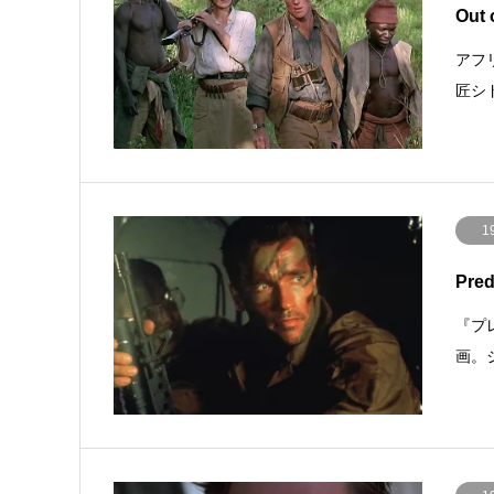
Out
アフ
匠シ
1
Pre
『プ
画。