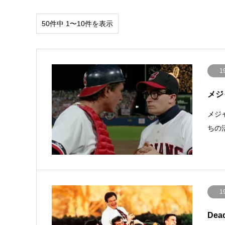
50件中 1〜10件を表示
1
メジャ
メジ
ちの
1
Dea