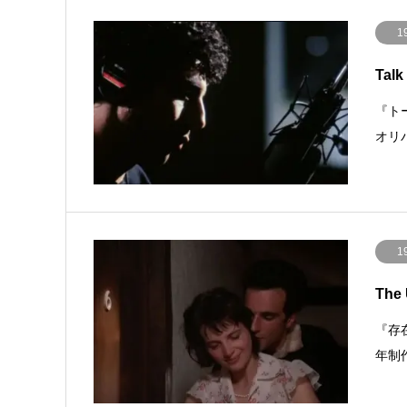
1
Tal
『トー
オリ
1
The 
『存在
年制