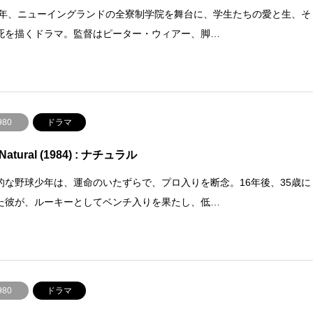
59年、ニューイングランドの全寮制学院を舞台に、学生たちの愛と生、そ
死を描くドラマ。監督はピーター・ウィアー、脚…
980
ドラマ
 Natural (1984) : ナチュラル
的な野球少年は、運命のいたずらで、プロ入りを断念。16年後、35歳に
た彼が、ルーキーとしてベンチ入りを果たし、低…
980
ドラマ