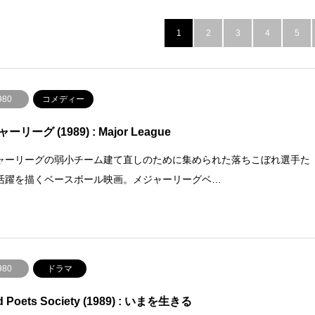
1
2
3
4
5
980
コメディー
ーリーグ (1989) : Major League
ャーリーグの弱小チーム建て直しのために集められた落ちこぼれ選手た
活躍を描くベースボール映画。メジャーリーグベ…
980
ドラマ
d Poets Society (1989) : いまを生きる