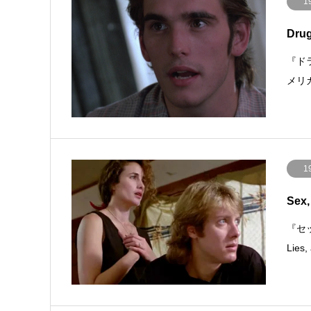
1
Dru
『ドラ
メリ
1
Sex,
『セ
Lie