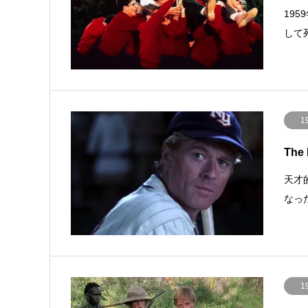
19
して
1
The
天才
なっ
1