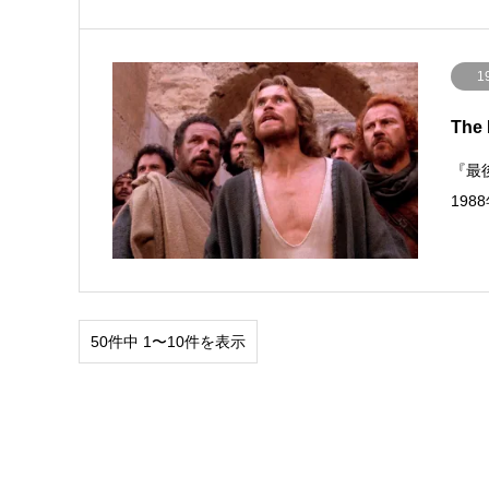
1
The 
『最後
19
50件中 1〜10件を表示